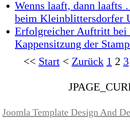
Wenns laaft, dann laafts
beim Kleinblittersdorfer
Erfolgreicher Auftritt be
Kappensitzung der Stamp
<<
Start
<
Zurück
1
2
3
JPAGE_CUR
Joomla Template Design And De